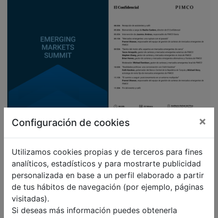
×
Configuración de cookies
Utilizamos cookies propias y de terceros para fines
Se ha alcanzado la fecha límite para
analíticos, estadísticos y para mostrarte publicidad
las nuevas inscripciones.
personalizada en base a un perfil elaborado a partir
de tus hábitos de navegación (por ejemplo, páginas
Consulte con la organización.
visitadas).
Si deseas más información puedes obtenerla
Política de cookies